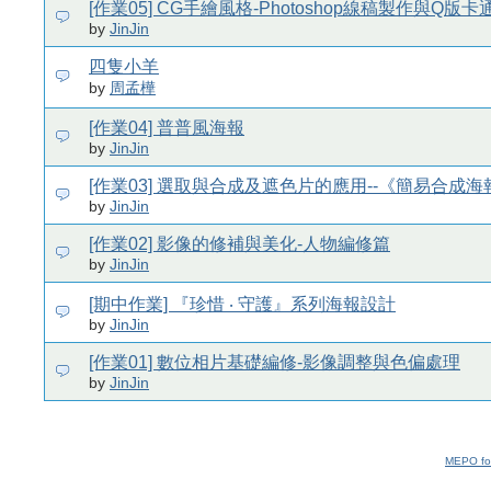
[作業05] CG手繪風格-Photoshop線稿製作與Q版
by
JinJin
四隻小羊
by
周孟樺
[作業04] 普普風海報
by
JinJin
[作業03] 選取與合成及遮色片的應用--《簡易合成海
by
JinJin
[作業02] 影像的修補與美化-人物編修篇
by
JinJin
[期中作業] 『珍惜 ‧ 守護』系列海報設計
by
JinJin
[作業01] 數位相片基礎編修-影像調整與色偏處理
by
JinJin
MEPO fo