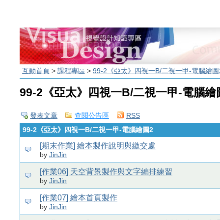
互動首頁
>
課程專區
>
99-2《亞太》四視一B/二視一甲-電腦繪圖
99-2《亞太》四視一B/二視一甲-電腦繪
發表文章
查閱公告區
RSS
99-2《亞太》四視一B/二視一甲-電腦繪圖2
[期末作業] 繪本製作說明與繳交處
by
JinJin
[作業06] 天空背景製作與文字編排練習
by
JinJin
[作業07] 繪本首頁製作
by
JinJin