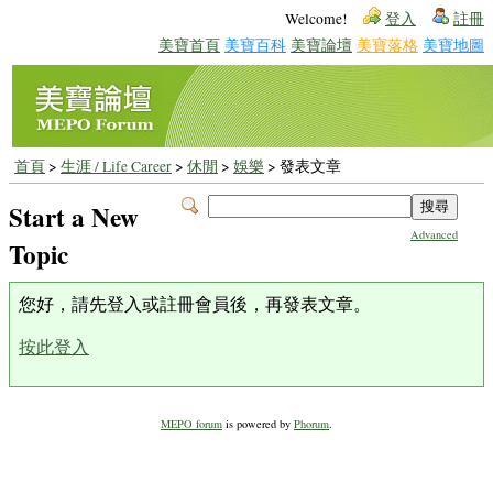
Welcome!
登入
註冊
美寶首頁
美寶百科
美寶論壇
美寶落格
美寶地圖
首頁
>
生涯 / Life Career
>
休閒
>
娛樂
> 發表文章
Start a New
Advanced
Topic
您好，請先登入或註冊會員後，再發表文章。
按此登入
MEPO forum
is powered by
Phorum
.