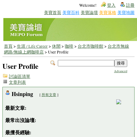
Welcome!
登入
註冊
美寶首頁
美寶百科
美寶論壇
美寶落格
美寶地圖
首頁
>
生涯 / Life Career
>
休閒
>
咖啡
>
台北市咖啡館
>
台北市無線
網路/無線上網咖啡店
> User Profile
User Profile
Advanced
討論區清單
文章列表
Hsinping
[
所有文章
]
最新文章:
最常出沒論壇:
最擅長經驗: