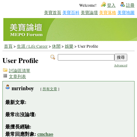
Welcome!
登入
註冊
美寶首頁
美寶百科
美寶論壇
美寶落格
美寶地圖
首頁
>
生涯 / Life Career
>
休閒
>
娛樂
> User Profile
User Profile
Advanced
討論區清單
文章列表
mrrinboy
[
所有文章
]
最新文章:
最常出沒論壇:
最擅長經驗:
最常回應對象:
cmchao