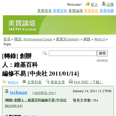
Welcome!
登入
註冊
美寶首頁
美寶百科
美寶論壇
美寶落格
美寶地圖
首頁
>
職涯 / Professional Career
>
產業別 Industry
>
網路
>
Web2.0
>
Topic
[轉錄] 創辦
Advanced
人：維基百科
編修不易 [中央社 2011/01/14]
Web2.0
文章列表
發表文章
PDF 列印（下載）
techman
January 14, 2011 11:27PM
[
站內寄信 / PM
]
[轉錄] 創辦人：維基百科編修不易 [中央社
發表文章數: 584
2011/01/14]