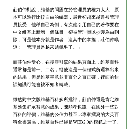
莊伯仲則說，維基的問題在於管理員的權力太大，原
本可以進行比較自由的編寫，最近卻越來越難被管理
員接受，他舉自己為例，有次他引用自己的著作要在
中文維基上新增一個條目，卻被管理員以抄襲為由刪
除，可是他本身就是作者，這其中的拿捏，莊伯仲嘆
道：「管理員是越來越龜毛了。」
而莊伯仲憂心，在搜尋引擎的結果頁面上，維基百科
通常都是前一、二名，縱使這是一個程式所運算出來
的結果，但是維基畢竟並非百分之百正確，裡面的錯
誤知識可能會被不知者轉載。
雖然對中文版維基百科多所批評，莊伯仲還是肯定維
基匯集群眾智慧的成果，陳順孝也說，在國外一些對
百科的評價，維基的公信力甚至比專家撰寫的大英百
科全書還高，維基百科已經是WEB2.0的模範之一了。