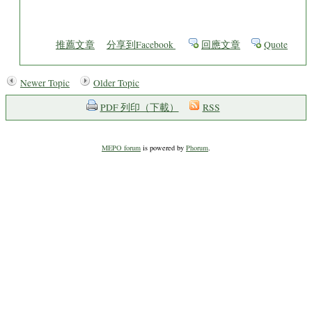
推薦文章
分享到Facebook
回應文章
Quote
Newer Topic
Older Topic
PDF 列印（下載）
RSS
MEPO forum
is powered by
Phorum
.