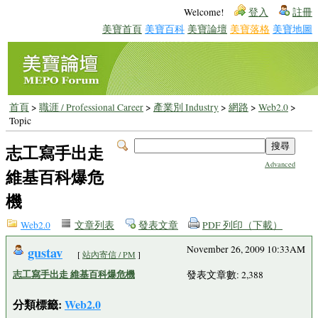
Welcome!
登入
註冊
美寶首頁
美寶百科
美寶論壇
美寶落格
美寶地圖
首頁
>
職涯 / Professional Career
>
產業別 Industry
>
網路
>
Web2.0
>
Topic
志工寫手出走
Advanced
維基百科爆危
機
Web2.0
文章列表
發表文章
PDF 列印（下載）
gustav
November 26, 2009 10:33AM
[
站內寄信 / PM
]
志工寫手出走 維基百科爆危機
發表文章數: 2,388
分類標籤:
Web2.0