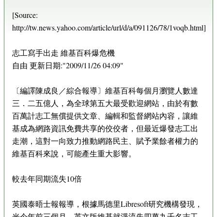
[Source:
http://tw.news.yahoo.com/article/url/d/a/091126/78/1voqb.html]
志工寫手出走 維基百科爆危機
自由 更新日期:"2009/11/26 04:09"
〔編譯陳成良／綜合報導〕維基百科每個月瀏覽人數達
三．二五億人，為全球第五大最受歡迎網站，由於有數
百萬計志工無償提供文章、編輯和監督網站內容，讓維
基成為網路資訊免費共享的佼佼者，但最近爆發志工出
走潮，這對一向致力推動網路民主、賦予業餘者權力的
維基百科來說，可能產生重大影響。
較去年同期流失10倍
英國泰晤士報報導，根據馬德里Libresoft研究機構發現，
光今年前三個月，英文版維基就淨流失四萬九千名志工