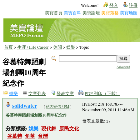
Welcome!
登入
註冊
美寶首頁
美寶百科
美寶論壇
美寶落格
美寶地圖
首頁
>
生涯 / Life Career
>
休閒
>
娛樂
> Topic
谷慕特舞蹈劇
Advanced
場創團10周年
紀念作
娛樂
文章列表
發表文章
PDF 列印（下載）
solidwater
IP/Host: 218.168.78.---
[
站內寄信 / PM
]
November 09, 2011 11:46AM
谷慕特舞蹈劇場創團10周年紀念作
發表文章數: 27
分類標籤:
娛樂
現代舞
原民文化
谷慕特
角落
台灣