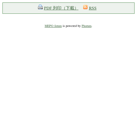
PDF 列印（下載）
RSS
MEPO forum
is powered by
Phorum
.