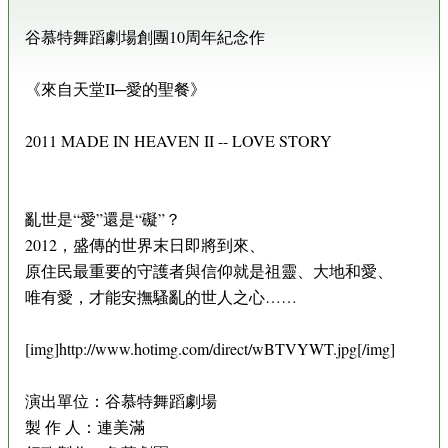
谷慕特舞蹈劇場創團10周年紀念作
《來自天堂II─愛的聖餐》
2011 MADE IN HEAVEN II -- LOVE STORY
亂世是“愛”還是“礙”？
2012，盛傳的世界末日即將到來、
原住民最重要的守護者與信仰就是祖靈、大地和愛、
唯有愛，才能安撫騷亂的世人之心……
[img]http://www.hotimg.com/direct/wBTVYWT.jpg[/img]
演出單位：谷慕特舞蹈劇場
製 作 人：連美滿