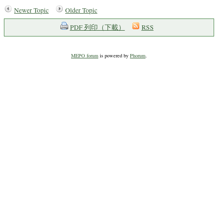
Newer Topic
Older Topic
PDF 列印（下載）
RSS
MEPO forum
is powered by
Phorum
.