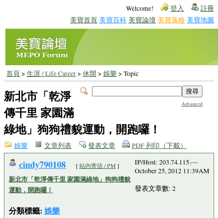
Welcome!
登入
註冊
美寶首頁
美寶百科
美寶論壇
美寶落格
美寶地圖
首頁
>
生涯 / Life Career
>
休閒
>
娛樂
> Topic
新北市「乾淨
Advanced
傳千里 家園滿
綠地」狗狗禮貌運動，開跑囉！
娛樂
文章列表
發表文章
PDF 列印（下載）
cindy790108
IP/Host: 203.74.115.---
[
站內寄信 / PM
]
October 25, 2012 11:39AM
新北市「乾淨傳千里 家園滿綠地」狗狗禮貌
發表文章數: 2
運動，開跑囉！
分類標籤:
娛樂