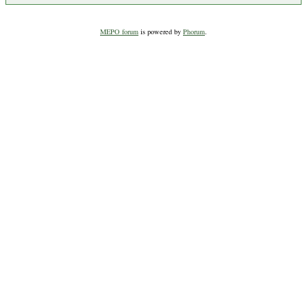
MEPO forum
is powered by
Phorum
.