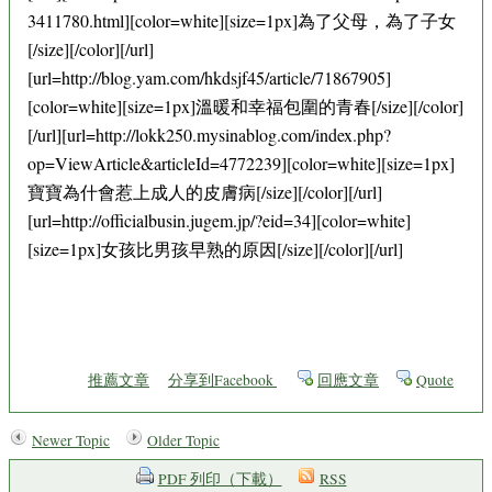
3411780.html][color=white][size=1px]為了父母，為了子女
[/size][/color][/url]
[url=http://blog.yam.com/hkdsjf45/article/71867905]
[color=white][size=1px]溫暖和幸福包圍的青春[/size][/color]
[/url][url=http://lokk250.mysinablog.com/index.php?
op=ViewArticle&articleId=4772239][color=white][size=1px]
寶寶為什會惹上成人的皮膚病[/size][/color][/url]
[url=http://officialbusin.jugem.jp/?eid=34][color=white]
[size=1px]女孩比男孩早熟的原因[/size][/color][/url]
推薦文章
分享到Facebook
回應文章
Quote
Newer Topic
Older Topic
PDF 列印（下載）
RSS