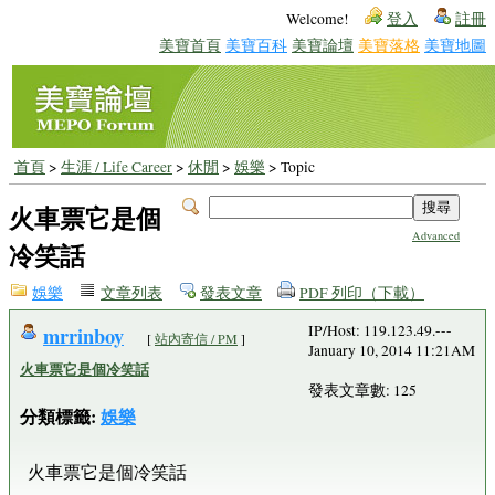
Welcome!
登入
註冊
美寶首頁
美寶百科
美寶論壇
美寶落格
美寶地圖
首頁
>
生涯 / Life Career
>
休閒
>
娛樂
> Topic
火車票它是個
Advanced
冷笑話
娛樂
文章列表
發表文章
PDF 列印（下載）
mrrinboy
IP/Host: 119.123.49.---
[
站內寄信 / PM
]
January 10, 2014 11:21AM
火車票它是個冷笑話
發表文章數: 125
分類標籤:
娛樂
火車票它是個冷笑話