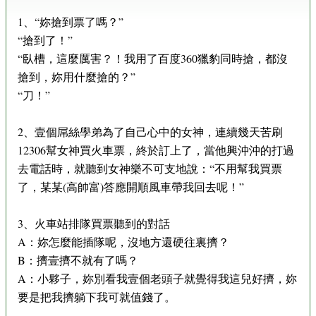
1、“妳搶到票了嗎？”
“搶到了！”
“臥槽，這麼厲害？！我用了百度360獵豹同時搶，都沒
搶到，妳用什麼搶的？”
“刀！”
2、壹個屌絲學弟為了自己心中的女神，連續幾天苦刷
12306幫女神買火車票，終於訂上了，當他興沖沖的打過
去電話時，就聽到女神樂不可支地說：“不用幫我買票
了，某某(高帥富)答應開順風車帶我回去呢！”
3、火車站排隊買票聽到的對話
A：妳怎麼能插隊呢，沒地方還硬往裏擠？
B：擠壹擠不就有了嗎？
A：小夥子，妳別看我壹個老頭子就覺得我這兒好擠，妳
要是把我擠躺下我可就值錢了。