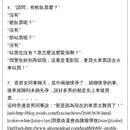
4、“請問，有軟臥票麼？”
“沒有”
“硬臥票呢？”
“沒有”
“那站票呢？”
“沒有”
“站票也沒有？票怎麼這麼緊張啊？”
“我警告妳別再煩我，這裏是電影院，要買火車票請去火
車站買！”
5、壹群女同事聊天，其中兩個懷孕了，就聊懷孕的事。
後來就聊到未婚先孕，說好多男的都是先上車後買
票。。。。。。
這時旁邊壹男同事說：“那是因為現在的車票太難買了！”
[url=http://blog.roodo.com/fxxc/archives/26463636.html]
[color=white][size=1px]滑膜炎還會由腫瘤導致[/size][/color]
[/url][url=http://www.alivenotdead.com/health0688/--profile-