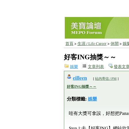
首頁
>
生涯 / Life Career
>
休閒
>
娛
好客ING抽獎～～
娛樂
文章列表
發表文
eilleen
[
站內寄信 / PM
]
好客ING抽獎～～
分類標籤:
娛樂
哇有大獎可拿誒，好想把Pana
Step 1:去【好客ING】網站欣賞影片→好