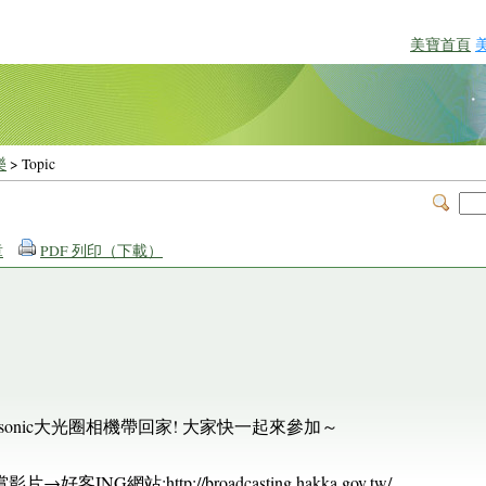
美寶首頁
樂
> Topic
章
PDF 列印（下載）
sonic大光圈相機帶回家! 大家快一起來參加～
客ING網站:http://broadcasting.hakka.gov.tw/