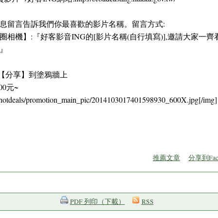
此則訊息留言告訴我們你最喜歡的影片名稱。留言方式:
大光圈相機】:『好客影音ING的[影片名稱(自行填寫)],邀請大家一齊
w/』
】並【分享】到塗鴉牆上
00元~
com/hotdeals/promotion_main_pic/2014103017401598930_600X.jpg[/img]
推薦文章
分享到Fac
PDF 列印（下載）
RSS