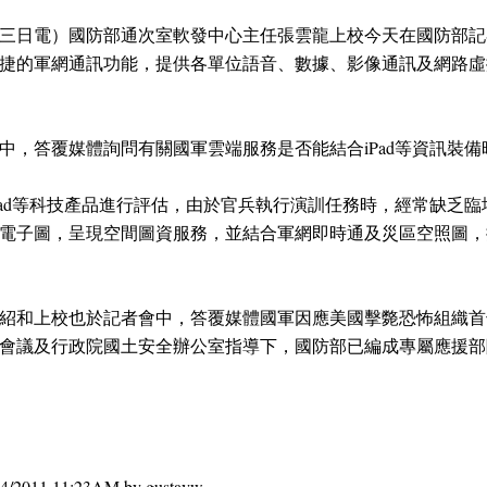
三日電）國防部通次室軟發中心主任張雲龍上校今天在國防部記
捷的軍網通訊功能，提供各單位語音、數據、影像通訊及網路虛
，答覆媒體詢問有關國軍雲端服務是否能結合iPad等資訊裝備
ad等科技產品進行評估，由於官兵執行演訓任務時，經常缺乏臨
電子圖，呈現空間圖資服務，並結合軍網即時通及災區空照圖，
紹和上校也於記者會中，答覆媒體國軍因應美國擊斃恐怖組織首
會議及行政院國土安全辦公室指導下，國防部已編成專屬應援部
05/04/2011 11:23AM by gustavw.