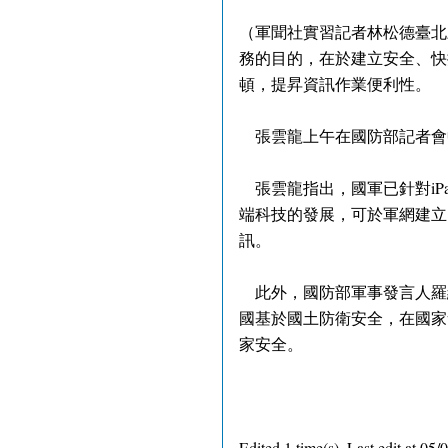
（軍聞社實習記者林松德臺北
務的目的，在於建立安全、快
頓，提昇資訊作業便利性。
張雲龍上午在國防部記者會中
張雲龍指出，國軍已針對iP
端科技的發展，可於軍網建立
訊。
此外，國防部軍事發言人羅
國基於國土防衛安全，在國家
家安全。
Edited 1 time(s). Last edit at 