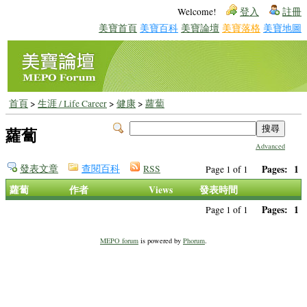
Welcome!
登入
註冊
美寶首頁
美寶百科
美寶論壇
美寶落格
美寶地圖
首頁
>
生涯 / Life Career
>
健康
>
蘿蔔
蘿蔔
Advanced
發表文章
查閱百科
RSS
Pages:
1
Page 1 of 1
蘿蔔
作者
Views
發表時間
Pages:
1
Page 1 of 1
MEPO forum
is powered by
Phorum
.