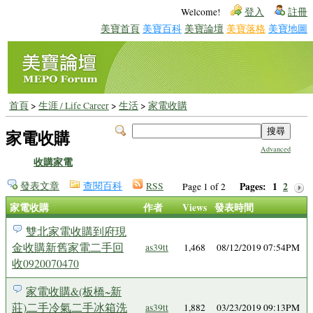
Welcome!
登入
註冊
美寶首頁
美寶百科
美寶論壇
美寶落格
美寶地圖
首頁
>
生涯 / Life Career
>
生活
>
家電收購
家電收購
Advanced
收購家電
發表文章
查閱百科
RSS
Pages:
1
2
Page 1 of 2
家電收購
作者
Views
發表時間
雙北家電收購到府現
金收購新舊家電二手回
as39tt
1,468
08/12/2019 07:54PM
收0920070470
家電收購&(板橋~新
莊)二手冷氣二手冰箱洗
as39tt
1,882
03/23/2019 09:13PM