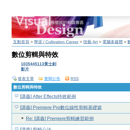
互動首頁
>
學涯 / Cultivation Career
>
技藝 Art
>
電腦多媒體
>
數位剪輯與特效
1035445113黃士釗
影片
發表文章
查閱公告
RSS
數位剪輯與特效
[講義] After Effects特效範例
[講義] Premiere Pro數位線性剪輯基礎篇
Re: [講義] Premiere剪輯練習範例
[講義] 剪輯心法