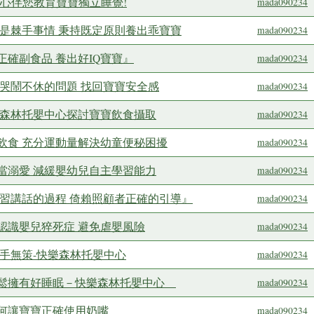
心伴您教育寶寶獨立睡覺!
mada090234
再是棘手事情 秉持既定原則養出乖寶寶
mada090234
確副食品 養出好IQ寶寶』
mada090234
哭鬧不休的問題 找回寶寶安全感
mada090234
樂森林托嬰中心探討寶寶飲食攝取
mada090234
飲食 充分運動量解決幼童便秘困擾
mada090234
過當溺愛 減緩嬰幼兒自主學習能力
mada090234
學習講話的過程 倚賴照顧者正確的引導』
mada090234
認識嬰兒猝死症 避免虐嬰風險
mada090234
手無策-快樂森林托嬰中心
mada090234
輕鬆擁有好睡眠－快樂森林托嬰中心
mada090234
何讓寶寶正確使用奶嘴
mada090234