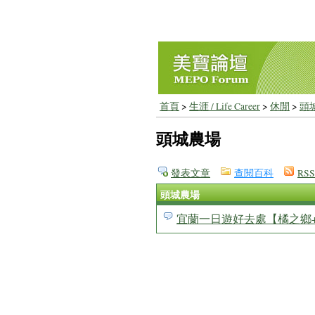
首頁
>
生涯 / Life Career
>
休閒
>
頭
頭城農場
發表文章
查閱百科
RSS
頭城農場
宜蘭一日遊好去處【橘之鄉