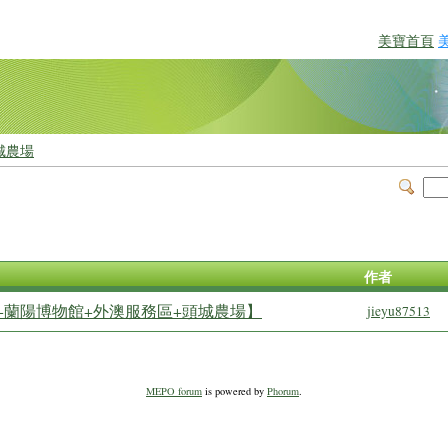
美寶首頁
城農場
作者
+蘭陽博物館+外澳服務區+頭城農場】
jieyu87513
MEPO forum
is powered by
Phorum
.