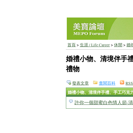
首頁
>
生涯 / Life Career
>
休閒
>
婚
婚禮小物、清境伴手
禮物
發表文章
查閱百科
RSS
婚禮小物、清境伴手禮、手工巧克
許你一個甜蜜白色情人節-