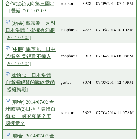
合作協定或向第三國出
adaptor
3928
07/09/2014 07:44PM
口潛艇 [2014-07-09]
[蘋果] 戴宗翰：勿對
日本集體自衛權有幻想
apophasis
4222
07/05/2014 10:10AM
[2014-07-05]
[中時] 馬英九：日中
若衝突 美很難不捲入
apophasis
3913
07/04/2014 08:08PM
[2014-07-04]
賴怡忠：日本集體
自衛權解禁的戰略意函
gustav
3074
07/03/2014 12:49PM
[授權轉載]
[聯合] 2014/07/02 全
球瞭望(2)日捍「集體自
adaptor
3622
07/03/2014 11:07AM
衛權」 國家尊嚴？美
國授意？
[聯合] 2014/07/02 全