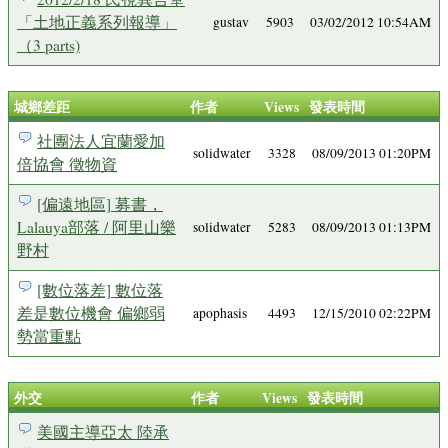
「土地正義系列報導」
gustav
5903
03/02/2012 10:54AM
（3 parts)
城鄉差距
作者
Views
發表時間
社團法人宜蘭愛加
solidwater
3328
08/09/2013 01:20PM
倍協會 徵物資
[偏遠地區] 募書，
Lalauya部落 / 阿里山樂
solidwater
5283
08/09/2013 01:13PM
野村
[數位落差] 數位落
差是數位機會 偏鄉弱
apophasis
4493
12/15/2010 02:22PM
勢當重點
外交
作者
Views
發表時間
美國主導亞太 陸承