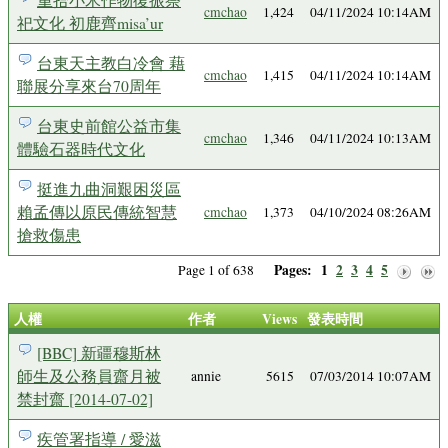
cmchao
1,424
04/11/2024 10:14AM
祀文化 初鹿齊misa’ur
台東天主教白冷會 藉
cmchao
1,415
04/11/2024 10:14AM
聯展分享來台70周年
台東史前館公益市集
cmchao
1,346
04/11/2024 10:13AM
體驗石器時代文化
挺進九曲洞艱困災區
賴孟傳以原民傳統智慧
cmchao
1,373
04/10/2024 08:26AM
搶救傷患
Pages:
1
2
3
4
5
Page 1 of 638
人權
作者
Views
發表時間
[BBC] 新疆穆斯林
師生及公務員齋月被
annie
5615
07/03/2014 10:07AM
禁封齋 [2014-07-02]
疾管署指導 / 愛滋