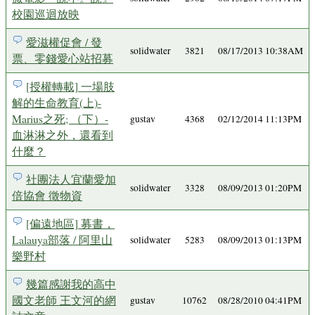
校園巡迴放映
愛滋權促會 / 發
solidwater
3821
08/17/2013 10:38AM
票、零錢愛心站招募
[授權轉載] 一場肢
解的生命教育(上)-
Marius之死; （下）-
gustav
4368
02/12/2014 11:13PM
血淋淋之外，還看到
什麼？
社團法人宜蘭愛加
solidwater
3328
08/09/2013 01:20PM
倍協會 徵物資
[偏遠地區] 募書，
Lalauya部落 / 阿里山
solidwater
5283
08/09/2013 01:13PM
樂野村
幾篇感謝我的高中
國文老師 王文河的網
gustav
10762
08/28/2010 04:41PM