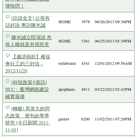
壇快閃！
[訪談全文] 公視有
JIGME
3978
06/26/2013 09:36PM
話好說 專訪陳光誠
陳光誠立院演說 忽
JIGME
3361
06/25/2013 05:39PM
視人權就是忽視民意
【邀請捐款】權促
會社工的三封信 –
solidwater
4541
12/01/2012 09:56AM
2012/11/20
[科技政策][資訊]
NCC：臺灣網路建設
apophasis
4911
03/22/2012 02:43PM
確實落後
[轉載] 馬英九的同
志政策 發包給學界
gustav
6200
11/02/2011 07:26PM
研究 [今日新聞 2011-
11-01]