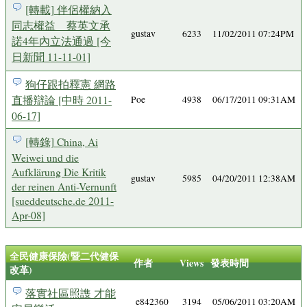
[轉載] 伴侶權納入
同志權益 蔡英文承
gustav
6233
11/02/2011 07:24PM
諾4年內立法通過 [今
日新聞 11-11-01]
狗仔跟拍釋憲 網路
直播辯論 [中時 2011-
Poe
4938
06/17/2011 09:31AM
06-17]
[轉錄] China, Ai
Weiwei und die
Aufklärung Die Kritik
gustav
5985
04/20/2011 12:38AM
der reinen Anti-Vernunft
[sueddeutsche.de 2011-
Apr-08]
全民健康保險(暨二代健保
作者
Views
發表時間
改革)
落實社區照謢 才能
e842360
3194
05/06/2011 03:20AM