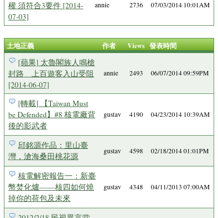
權 須符合3要件 [2014-
annie
2736
07/03/2014 10:01AM
07-03]
土地正義
作者
Views
發表時間
[蘋果] 太魯閣族人鳴槍
封路 上百遊客入山受阻
annie
2493
06/07/2014 09:59PM
[2014-06-07]
[轉載] 【Taiwan Must
be Defended】#8 核電廠背
gustav
4190
04/23/2014 10:39AM
後的影武者
邱銘源作品：里山臺
gustav
4598
02/18/2014 01:01PM
灣，滄海桑田桃花源
核電解密報告一：新臺
幣焚化爐——核四如何燒
gustav
4348
04/11/2013 07:00AM
掉你的荷包及未來
2012/2/18 民視異言堂