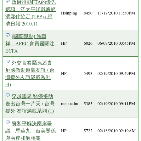
政府推動FTA的優先
選項：泛太平洋戰略經
Hsinping
8450
11/17/2010 11:50PM
濟夥伴協定 (TPP) / 經
濟日報 2010.11
[國際觀點] 施顏
祥：APEC 會員國關注
HP
6026
06/07/2010 03:45PM
ECFA
外交官眷屬孫述貴
厄國教劍道贏友誼 / 台
HP
5493
02/19/2010 09:49PM
灣援外友誼滿載系列
(4)
穿越國界 醫療援助
走出台灣一片天 / 台灣
mepoadm
5385
02/19/2010 09:11PM
援外 友誼滿載系列 (1)
盼和平解決兩岸爭
議 馬英九：台美關係
HP
5722
02/18/2010 02:19AM
與兩岸和解相關