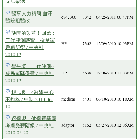
安居樂活
醫事人力精簡 血汗
e842360
3342
04/25/2011 06:47PM
醫院阻醫改
胡鬧的改革！回應：
二代健保轉彎 擬棄家
HP
7362
12/09/2010 10:03PM
戶總所得 / 中央社
2010.12
衛生署：二代健保6
成民眾降保費 / 中央社
HP
5639
12/06/2010 11:03PM
2010.12
楊志良：4醫學中心
不夠格 / 中時 2010-06-
medical
5401
06/10/2010 10:18AM
10
督保盟：健保費基應
考慮受薪階級 / 中央社
adaptor
5162
05/27/2010 12:05AM
2010-05-20