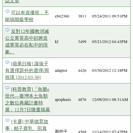
誌文章
可以有資優班，不
e842360
3811
05/24/2011 09:51PM
能搞階級學校
反對12年國教消滅
公立菁英高中郤將造
kf
3499
05/21/2012 04:43PM
成菁英必在私中的現
象。
[蘋果日報] 讓孩子
有選擇題外的選擇/周
adaptor
4426
03/30/2012 12:18PM
祝瑛 [2012-03-30]
[科普教育]「魚樂e
世代—臺灣本土魚類
apophasis
4876
12/08/2011 08:31AM
之數位典藏計畫特
展」12月7日隆重揭幕
[卡通] 中華德育故
事 - 郯子鹿乳、田真
那些子
4568
11/14/2011 07:47PM