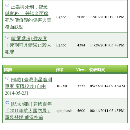
正義與死刑，觀念
與實務──兼談全面廢
Egnec
5086
12/01/2010 12:31PM
死對價值觀的傷害與實
務面缺點
[訪問參考] 侯友宜
︰死刑可具體遏止殺人
Egnec
4384
11/29/2010 05:47PM
犯罪
國防
作者
Views
發表時間
[轉載] 臺灣衛星遙測
專家 棄職投共 [自由
JIGME
3232
05/23/2014 09:16AM
2014-05-23]
[航太國防] 建國百年
「2011年航太國防展」
apophasis
5600
08/11/2011 03:45PM
重裝登場 盛況空前