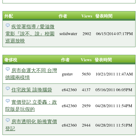
外配
作者
Views
發表時間
疾管署指導 / 愛滋微
電影『說不。說』校園
solidwater
2902
06/15/2014 07:17PM
巡迴放映
奢侈稅
作者
Views
發表時間
房市命運大不同 台灣
gustav
5650
10/21/2011 11:47AM
德國兩樣情
住宅政策 該換腦袋
e842360
4137
05/16/2011 06:05PM
實價登記 立委轟：政
e842360
2959
04/28/2011 11:54PM
院版是玩假的
房市透明化 盼推實價
e842360
2944
04/28/2011 11:51PM
登記