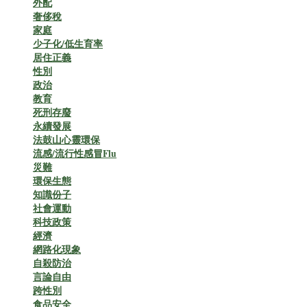
外配
奢侈稅
家庭
少子化/低生育率
居住正義
性別
政治
教育
死刑存廢
永續發展
法鼓山心靈環保
流感/流行性感冒Flu
災難
環保生態
知識份子
社會運動
科技政策
經濟
網路化現象
自殺防治
言論自由
跨性別
食品安全