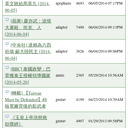
英文敗給馬英九 [2014-
apophasis
4693
06/05/2014 07:17PM
06-05]
[蘋果] 廖亦武：追憶
大屠殺、坦克、人
adaptor
7490
06/04/2014 09:13PM
[2014-06-04]
[中央社] 達賴為六四
祈禱 籲大陸民主 [2014-
adaptor
3626
06/04/2014 09:06PM
06-04]
[BBC] 泰國政變：巴
育獲泰王授權領導國家
annie
2365
05/29/2014 10:56AM
[2014-05-26]
[轉載] 【Taiwan
Must be Defended】#8
gustav
4190
04/23/2014 10:39AM
核電廠背後的影武者
《玉皇上帝洪慈救
gustav
4907
01/29/2013 09:58PM
劫寶經》