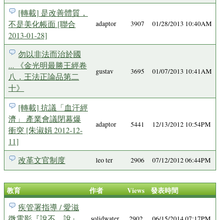
[轉載] 是改善體質，
不是美化帳面 [聯合
adaptor
3907
01/28/2013 10:40AM
2013-01-28]
勿以非法而治於國
... 《金光明最勝王經卷
gustav
3695
01/07/2013 10:41AM
八．王法正論品第二
十》
[轉載] 抗議「血汗經
濟」 產業會議閉幕爆
adaptor
5441
12/13/2012 10:54PM
衝突 [朱淑娟 2012-12-
11]
改革文官制度
leo ter
2906
07/12/2012 06:44PM
教育
作者
Views
發表時間
疾管署指導 / 愛滋
微電影『說不。說』
solidwater
2902
06/15/2014 07:17PM