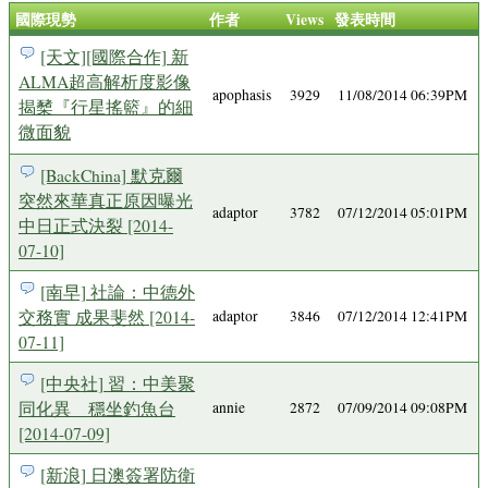
國際現勢
作者
Views
發表時間
[天文][國際合作] 新
ALMA超高解析度影像
apophasis
3929
11/08/2014 06:39PM
揭櫫『行星搖籃』的細
微面貌
[BackChina] 默克爾
突然來華真正原因曝光
adaptor
3782
07/12/2014 05:01PM
中日正式決裂 [2014-
07-10]
[南早] 社論：中德外
交務實 成果斐然 [2014-
adaptor
3846
07/12/2014 12:41PM
07-11]
[中央社] 習：中美聚
同化異 穩坐釣魚台
annie
2872
07/09/2014 09:08PM
[2014-07-09]
[新浪] 日澳簽署防衛