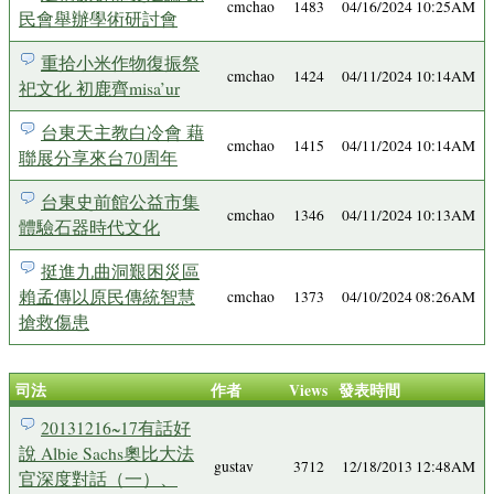
cmchao
1483
04/16/2024 10:25AM
民會舉辦學術研討會
重拾小米作物復振祭
cmchao
1424
04/11/2024 10:14AM
祀文化 初鹿齊misa’ur
台東天主教白冷會 藉
cmchao
1415
04/11/2024 10:14AM
聯展分享來台70周年
台東史前館公益市集
cmchao
1346
04/11/2024 10:13AM
體驗石器時代文化
挺進九曲洞艱困災區
賴孟傳以原民傳統智慧
cmchao
1373
04/10/2024 08:26AM
搶救傷患
司法
作者
Views
發表時間
20131216~17有話好
說 Albie Sachs奧比大法
gustav
3712
12/18/2013 12:48AM
官深度對話（一）、