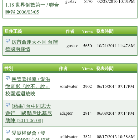
gustav
5170
02/28/2010 10:19PM
1.18 世界倒數第一 / 聯合
晚報 2006/03/05
居住正義
作者
Views
發表時間
房市命運大不同 台灣
gustav
5650
10/21/2011 11:47AM
德國兩樣情
性別
作者
Views
發表時間
疾管署指導 / 愛滋
微電影『說不。說』
solidwater
2902
06/15/2014 07:17PM
校園巡迴放映
[蘋果] 台中同志大
遊行 I級豔后比基尼
adaptor
2914
06/08/2014 07:14PM
助陣 [2014-06-08]
愛滋權促會 / 發
solidwater
3821
08/17/2013 10:38AM
票、零錢愛心站招募