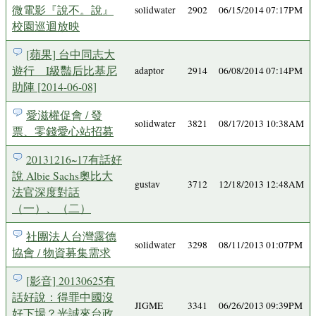
微電影『說不。說』
solidwater
2902
06/15/2014 07:17PM
校園巡迴放映
[蘋果] 台中同志大
遊行 I級豔后比基尼
adaptor
2914
06/08/2014 07:14PM
助陣 [2014-06-08]
愛滋權促會 / 發
solidwater
3821
08/17/2013 10:38AM
票、零錢愛心站招募
20131216~17有話好
說 Albie Sachs奧比大
gustav
3712
12/18/2013 12:48AM
法官深度對話
（一）、（二）
社團法人台灣露德
solidwater
3298
08/11/2013 01:07PM
協會 / 物資募集需求
[影音] 20130625有
話好說：得罪中國沒
JIGME
3341
06/26/2013 09:39PM
好下場？光誠來台政