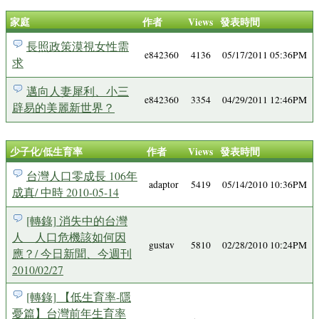
家庭
作者
Views
發表時間
長照政策漠視女性需
e842360
4136
05/17/2011 05:36PM
求
邁向人妻犀利、小三
e842360
3354
04/29/2011 12:46PM
辟易的美麗新世界？
少子化/低生育率
作者
Views
發表時間
台灣人口零成長 106年
adaptor
5419
05/14/2010 10:36PM
成真/ 中時 2010-05-14
[轉錄] 消失中的台灣
人 人口危機該如何因
gustav
5810
02/28/2010 10:24PM
應？/ 今日新聞、今週刊
2010/02/27
[轉錄] 【低生育率-隱
憂篇】台灣前年生育率