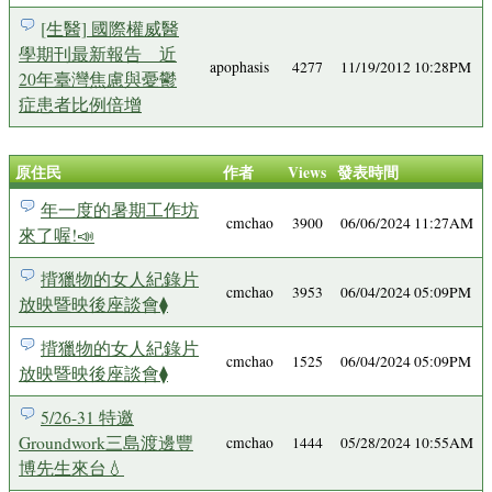
[生醫] 國際權威醫
學期刊最新報告 近
apophasis
4277
11/19/2012 10:28PM
20年臺灣焦慮與憂鬱
症患者比例倍增
原住民
作者
Views
發表時間
年一度的暑期工作坊
cmchao
3900
06/06/2024 11:27AM
來了喔!📣
揹獵物的女人紀錄片
cmchao
3953
06/04/2024 05:09PM
放映暨映後座談會⧫
揹獵物的女人紀錄片
cmchao
1525
06/04/2024 05:09PM
放映暨映後座談會⧫
5/26-31 特邀
Groundwork三島渡邊豐
cmchao
1444
05/28/2024 10:55AM
博先生來台💧