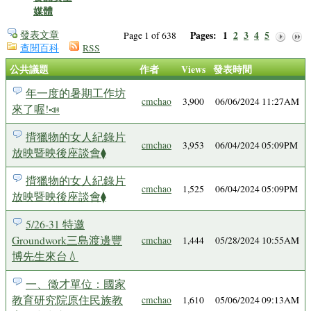
媒體
發表文章
Pages:
1
2
3
4
5
Page 1 of 638
查閱百科
RSS
公共議題
作者
Views
發表時間
年一度的暑期工作坊
cmchao
3,900
06/06/2024 11:27AM
來了喔!📣
揹獵物的女人紀錄片
cmchao
3,953
06/04/2024 05:09PM
放映暨映後座談會⧫
揹獵物的女人紀錄片
cmchao
1,525
06/04/2024 05:09PM
放映暨映後座談會⧫
5/26-31 特邀
Groundwork三島渡邊豐
cmchao
1,444
05/28/2024 10:55AM
博先生來台💧
一、徵才單位：國家
教育研究院原住民族教
cmchao
1,610
05/06/2024 09:13AM