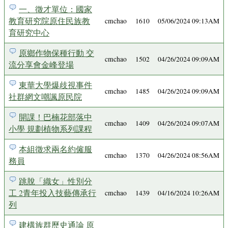
一、徵才單位：國家
教育研究院原住民族教
cmchao
1610
05/06/2024 09:13AM
育研究中心
原鄉作物保種行動 交
cmchao
1502
04/26/2024 09:09AM
流分享會金峰登場
東華大學爆歧視事件
cmchao
1485
04/26/2024 09:09AM
社群網文嘲諷原民院
開課！巴楠花部落中
cmchao
1409
04/26/2024 09:07AM
小學 規劃植物系列課程
本組徵求兩名約僱服
cmchao
1370
04/26/2024 08:56AM
務員
跳脫「織女」性別分
工 2青年投入技藝傳承行
cmchao
1439
04/16/2024 10:26AM
列
建構族群歷史通論 原