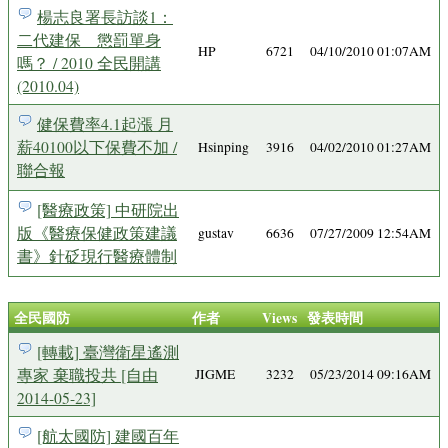
楊志良署長訪談1：
二代建保 懲罰單身
HP
6721
04/10/2010 01:07AM
嗎？ / 2010 全民開講
(2010.04)
健保費率4.1起漲 月
薪40100以下保費不加 /
Hsinping
3916
04/02/2010 01:27AM
聯合報
[醫療政策] 中研院出
版《醫療保健政策建議
gustav
6636
07/27/2009 12:54AM
書》針砭現行醫療體制
全民國防
作者
Views
發表時間
[轉載] 臺灣衛星遙測
專家 棄職投共 [自由
JIGME
3232
05/23/2014 09:16AM
2014-05-23]
[航太國防] 建國百年