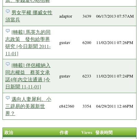
男女平權 挪威女性
adaptor
3439
06/17/2013 07:57AM
須當兵
[轉載] 馬英九的同
志政策 發包給學界
gustav
6200
11/02/2011 07:26PM
研究 [今日新聞 2011-
11-01]
[轉載] 伴侶權納入
同志權益 蔡英文承
gustav
6233
11/02/2011 07:24PM
諾4年內立法通過 [今
日新聞 11-11-01]
邁向人妻犀利、小
三辟易的美麗新世
e842360
3354
04/29/2011 12:46PM
界？
政治
作者
Views
發表時間