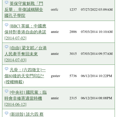
英保守黨魁戰「鬥
反華」 辛偉誠稱關全
orrfc
1237
07/27/2022 03:09AM
國孔子學院
[BBC] 英媒：中國應
保持對香港自由的承諾
annie
2886
07/03/2014 10:10AM
[2014-07-02]
[自由] 梁文韜／台港
人民牽手奪回未來
annie
3015
07/03/2014 09:57AM
[2014-07-03]
凡骨：[六四徵文]一
個80後的天安門印記*
gustav
5736
06/12/2014 10:22PM
(授權轉載)
[中央社] 國民黨：臨
時會非修憲適當時機
annie
2315
06/12/2014 08:08PM
[2014-06-12]
[新頭殼] 談六四 蔡