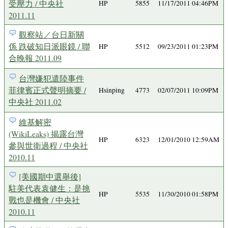
受壓力 / 中央社
HP
5855
11/17/2011 04:46PM
2011.11
觀察站／台日新關
係 跌破知日派眼鏡 / 聯
HP
5512
09/23/2011 01:23PM
合晚報 2011.09
台灣嫌犯遣陸事件
菲律賓正式聲明摘要 /
Hsinping
4773
02/07/2011 10:09PM
中央社 2011.02
維基解密
(WikiLeaks) 揭露台灣
HP
6323
12/01/2010 12:59AM
參與世衛過程 / 中央社
2010.11
[美國期中選舉後]
駐美代表袁健生：是挑
HP
5535
11/30/2010 01:58PM
戰也是機會 / 中央社
2010.11