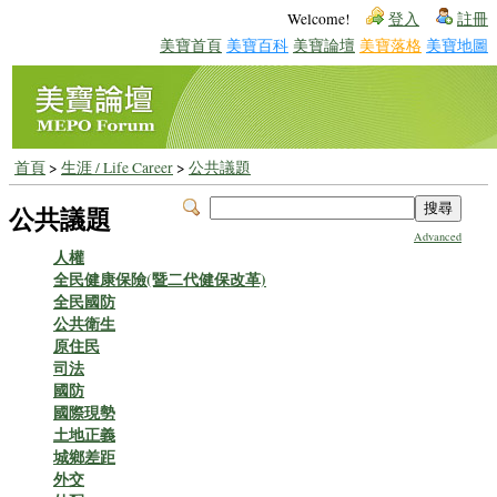
Welcome!
登入
註冊
美寶首頁
美寶百科
美寶論壇
美寶落格
美寶地圖
首頁
>
生涯 / Life Career
>
公共議題
公共議題
Advanced
人權
全民健康保險(暨二代健保改革)
全民國防
公共衛生
原住民
司法
國防
國際現勢
土地正義
城鄉差距
外交