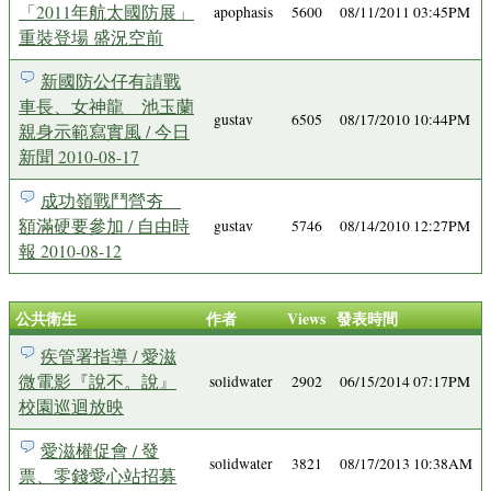
「2011年航太國防展」
apophasis
5600
08/11/2011 03:45PM
重裝登場 盛況空前
新國防公仔有請戰
車長、女神龍 池玉蘭
gustav
6505
08/17/2010 10:44PM
親身示範寫實風 / 今日
新聞 2010-08-17
成功嶺戰鬥營夯
額滿硬要參加 / 自由時
gustav
5746
08/14/2010 12:27PM
報 2010-08-12
公共衛生
作者
Views
發表時間
疾管署指導 / 愛滋
微電影『說不。說』
solidwater
2902
06/15/2014 07:17PM
校園巡迴放映
愛滋權促會 / 發
solidwater
3821
08/17/2013 10:38AM
票、零錢愛心站招募