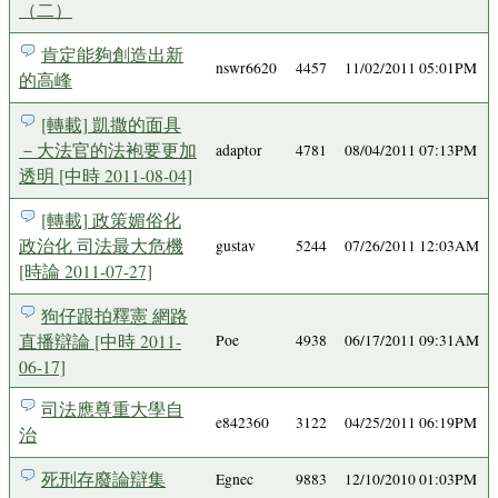
（二）
肯定能夠創造出新
nswr6620
4457
11/02/2011 05:01PM
的高峰
[轉載] 凱撒的面具
－大法官的法袍要更加
adaptor
4781
08/04/2011 07:13PM
透明 [中時 2011-08-04]
[轉載] 政策媚俗化
政治化 司法最大危機
gustav
5244
07/26/2011 12:03AM
[時論 2011-07-27]
狗仔跟拍釋憲 網路
直播辯論 [中時 2011-
Poe
4938
06/17/2011 09:31AM
06-17]
司法應尊重大學自
e842360
3122
04/25/2011 06:19PM
治
死刑存廢論辯集
Egnec
9883
12/10/2010 01:03PM