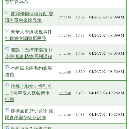
育研究中心
原鄉作物保種行動 交
cmchao
1,502
04/26/2024 09:09AM
流分享會金峰登場
東華大學爆歧視事件
cmchao
1,485
04/26/2024 09:09AM
社群網文嘲諷原民院
開課！巴楠花部落中
cmchao
1,409
04/26/2024 09:07AM
小學 規劃植物系列課程
本組徵求兩名約僱服
cmchao
1,370
04/26/2024 08:56AM
務員
跳脫「織女」性別分
工 2青年投入技藝傳承
cmchao
1,439
04/16/2024 10:26AM
行列
建構族群歷史通論 原
cmchao
1,483
04/16/2024 10:25AM
民會舉辦學術研討會
重拾小米作物復振祭