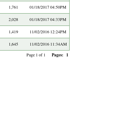
1,761
01/18/2017 04:50PM
2,028
01/18/2017 04:33PM
1,419
11/02/2016 12:24PM
1,645
11/02/2016 11:34AM
Pages:
1
Page 1 of 1