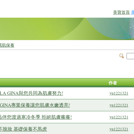
美寶首頁
感肌保養
作者
A GINA與您共同為肌膚努力!
yu1221321
 GINA專業保養讓您肌膚水嫩透亮!
yu1221321
養品伴您渡過寒冷冬季 拒絕肌膚癢癢!
yu1221321
ty不脫妝 基礎保養不馬虎
yu1221321