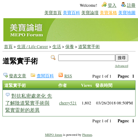
Welcome!
登入
註冊
美寶首頁
美寶百科
美寶論壇
美寶落格
美寶地圖
首頁
>
生涯 / Life Career
>
生活
>
保養
>
道緊實手術
道緊實手術
Advanced
發表文章
查閱百科
RSS
Pages:
1
Page 1 of 1
道緊實手術
作者
Views
發表時間
對抗私密處老化 先
了解陰道緊實手術與
cherry521
1,802
03/26/2018 08:50PM
緊實雷射的差異
Pages:
1
Page 1 of 1
MEPO forum
is powered by
Phorum
.