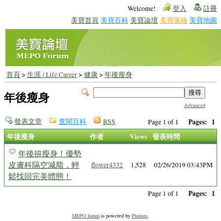
Welcome!
登入
註冊
美寶首頁
美寶百科
美寶論壇
美寶落格
美寶地圖
首頁
>
生涯 / Life Career
>
健康
>
年後瘦身
年後瘦身
Advanced
發表文章
查閱百科
RSS
Pages:
1
Page 1 of 1
年後瘦身
作者
Views
發表時間
年後拚瘦身！優勢
皮膚科隔空減脂，輕
flower4332
1,528
02/26/2019 03:43PM
鬆找回完美體態！
Pages:
1
Page 1 of 1
MEPO forum
is powered by
Phorum
.