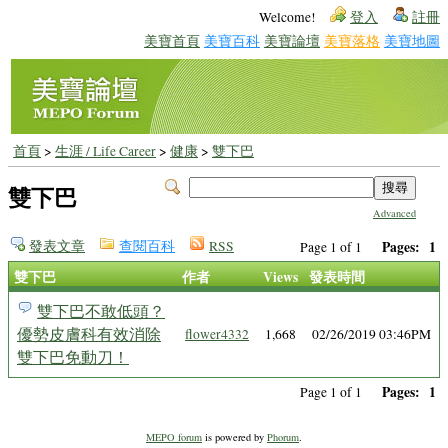
Welcome!
登入
註冊
美寶首頁
美寶百科
美寶論壇
美寶落格
美寶地圖
首頁
>
生涯 / Life Career
>
健康
>
雙下巴
雙下巴
Advanced
發表文章
查閱百科
RSS
Pages:
1
Page 1 of 1
雙下巴
作者
Views
發表時間
雙下巴不敢低頭？
優勢皮膚科有效消除
flower4332
1,668
02/26/2019 03:46PM
雙下巴免動刀！
Pages:
1
Page 1 of 1
MEPO forum
is powered by
Phorum
.