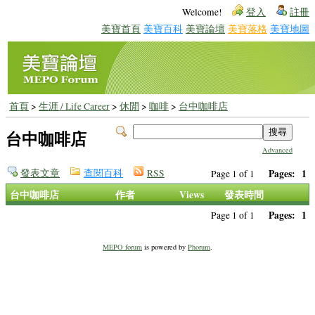
Welcome!
登入
註冊
美寶首頁
美寶百科
美寶論壇
美寶落格
美寶地圖
首頁
>
生涯 / Life Career
>
休閒
>
咖啡
>
台中咖啡店
台中咖啡店
Advanced
發表文章
查閱百科
RSS
Pages:
1
Page 1 of 1
台中咖啡店
作者
Views
發表時間
Pages:
1
Page 1 of 1
MEPO forum
is powered by
Phorum
.