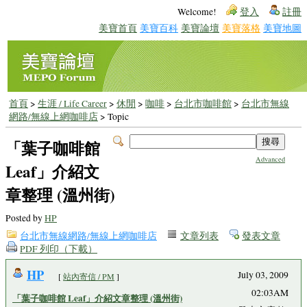
Welcome!
登入
註冊
美寶首頁
美寶百科
美寶論壇
美寶落格
美寶地圖
首頁
>
生涯 / Life Career
>
休閒
>
咖啡
>
台北市咖啡館
>
台北市無線
網路/無線上網咖啡店
> Topic
「葉子咖啡館
Advanced
Leaf」介紹文
章整理 (溫州街)
Posted by
HP
台北市無線網路/無線上網咖啡店
文章列表
發表文章
PDF 列印（下載）
HP
July 03, 2009
[
站內寄信 / PM
]
02:03AM
「葉子咖啡館 Leaf」介紹文章整理 (溫州街)