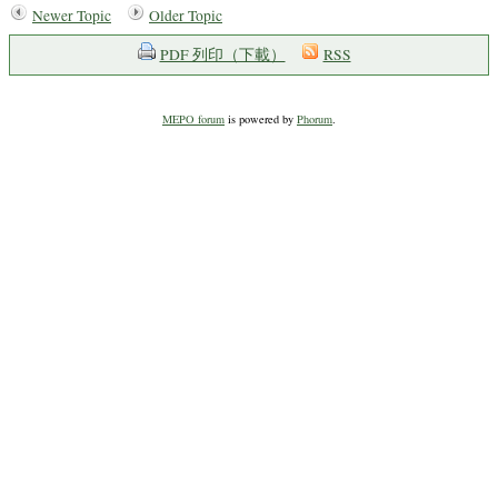
Newer Topic
Older Topic
PDF 列印（下載）
RSS
MEPO forum
is powered by
Phorum
.