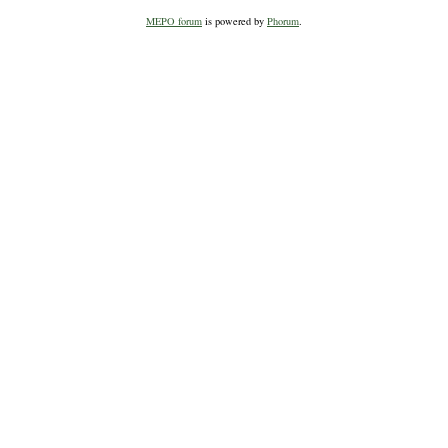
MEPO forum
is powered by
Phorum
.