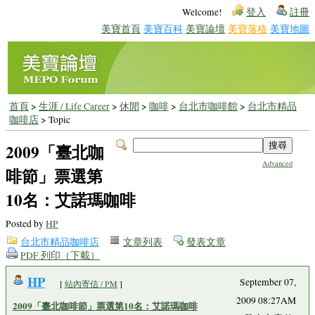
Welcome!
登入
註冊
美寶首頁
美寶百科
美寶論壇
美寶落格
美寶地圖
首頁
>
生涯 / Life Career
>
休閒
>
咖啡
>
台北市咖啡館
>
台北市精品
咖啡店
> Topic
2009「臺北咖
Advanced
啡節」票選第
10名：艾諾瑪咖啡
Posted by
HP
台北市精品咖啡店
文章列表
發表文章
PDF 列印（下載）
HP
September 07,
[
站內寄信 / PM
]
2009 08:27AM
2009「臺北咖啡節」票選第10名：艾諾瑪咖啡