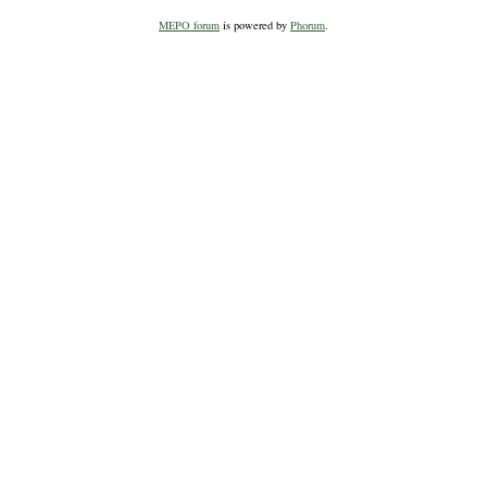
MEPO forum
is powered by
Phorum
.