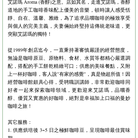
艾諾瑪 Aroma (香醇)之意。店如其名，走進艾諾瑪，香醇
道地的手工咖啡香味配上優美的音樂，頓時讓人感受恬
靜、自在、溫馨、雅緻，為了追求品嚐咖啡的極致享受
與個人的完美主義，夫妻倆始終堅持這傳統老味道，更
突顯艾諾瑪的獨特！
從1989年創店迄今，一直秉持著審慎嚴謹的經營態度，
無論是咖啡原豆、原物料、食材、水質等都精心嚴選調
配，搭配的手工餅乾精緻可口；供應的美味餐點，又附
上一杯好咖啡，客人說"有家的感覺"，真是物超所值！因
經營咖啡館頗具心得，受聘職訓講師，非常歡迎咖啡同
好者一起來探索咖啡領域，更歡迎來艾諾瑪，品嚐香
醇、優質又實惠的好咖啡，絕對是幸福加上口福的曼妙
咖啡之旅！
其它服務：
1. 供應烘培後 3~5 日之極鮮咖啡豆，呈現咖啡最佳賞味
期