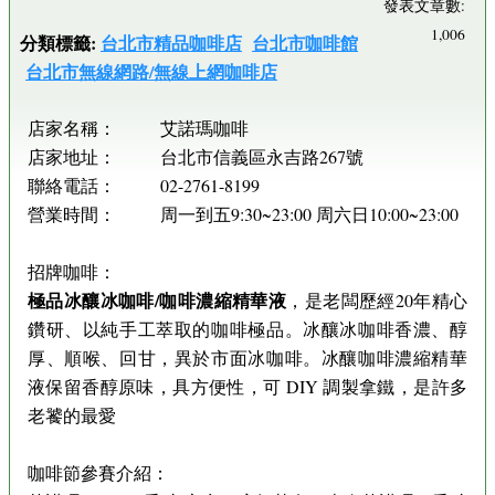
發表文章數:
1,006
分類標籤:
台北市精品咖啡店
台北市咖啡館
台北市無線網路/無線上網咖啡店
店家名稱： 艾諾瑪咖啡
店家地址： 台北市信義區永吉路267號
聯絡電話： 02-2761-8199
營業時間： 周一到五9:30~23:00 周六日10:00~23:00
招牌咖啡：
極品冰釀冰咖啡/咖啡濃縮精華液
，是老闆歷經20年精心
鑽研、以純手工萃取的咖啡極品。冰釀冰咖啡香濃、醇
厚、順喉、回甘，異於市面冰咖啡。冰釀咖啡濃縮精華
液保留香醇原味，具方便性，可 DIY 調製拿鐵，是許多
老饕的最愛
咖啡節參賽介紹：