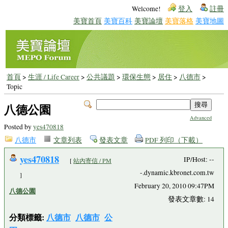
Welcome!
登入
註冊
美寶首頁
美寶百科
美寶論壇
美寶落格
美寶地圖
首頁
>
生涯 / Life Career
>
公共議題
>
環保生態
>
居住
>
八德市
>
Topic
八德公園
Advanced
Posted by
yes470818
八德市
文章列表
發表文章
PDF 列印（下載）
yes470818
IP/Host: --
[
站內寄信 / PM
-.dynamic.kbronet.com.tw
]
February 20, 2010 09:47PM
八德公園
發表文章數: 14
分類標籤:
八德市
八德市
公