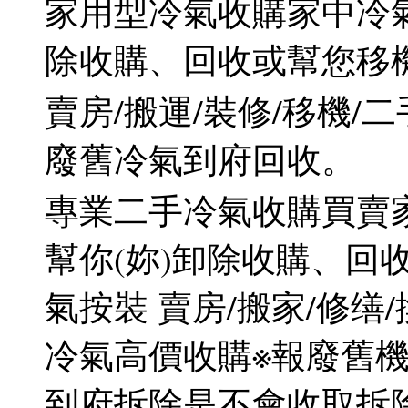
家用型冷氣收購家中冷
除收購、回收或幫您移
賣房/搬運/裝修/移機/
廢舊冷氣到府回收。
專業二手冷氣收購買賣
幫你(妳)卸除收購、回
氣按裝 賣房/搬家/修缮
冷氣高價收購※報廢舊機
到府拆除是不會收取拆