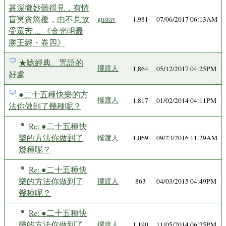
甚深微妙難得見，有情
盲冥貪慾覆，由不見故
gustav
1,981
07/06/2017 06:13AM
受眾苦 ... 《金光明最
勝王經・卷四》
★唸經典、咒語的
擺渡人
1,864
05/12/2017 04:25PM
好處
●二十五種快樂的方
擺渡人
1,817
01/02/2014 04:11PM
法你做到了幾種呢？
Re: ●二十五種快
樂的方法你做到了
擺渡人
1,069
09/23/2016 11:29AM
幾種呢？
Re: ●二十五種快
樂的方法你做到了
擺渡人
863
04/03/2015 04:49PM
幾種呢？
Re: ●二十五種快
樂的方法你做到了
擺渡人
1,190
11/05/2014 06:25PM