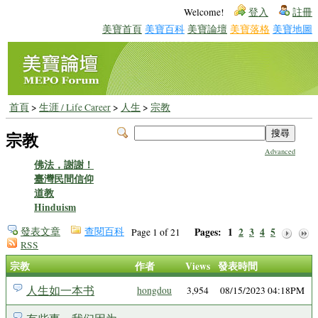
Welcome!
登入
註冊
美寶首頁
美寶百科
美寶論壇
美寶落格
美寶地圖
首頁
>
生涯 / Life Career
>
人生
>
宗教
宗教
Advanced
佛法，謝謝！
臺灣民間信仰
道教
Hinduism
發表文章
查閱百科
Pages:
1
2
3
4
5
Page 1 of 21
RSS
宗教
作者
Views
發表時間
人生如一本书
hongdou
3,954
08/15/2023 04:18PM