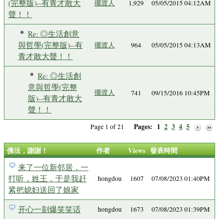
(完整版)--有青才敢大
擺渡人
1,929
05/05/2015 04:12AM
聲！！
Re: ◎生活創意
與哲學(完整版)--有
擺渡人
964
05/05/2015 04:13AM
青才敢大聲！！
Re: ◎生活創
意與哲學(完整
擺渡人
741
09/15/2016 10:45PM
版)--有青才敢大
聲！！
Pages:
1
2
3
4
5
Page 1 of 21
佛法，謝謝！
作者
Views
發表時間
来了一位新邻居，一
打听，姓王，于是我赶
hongdou
1607
07/08/2023 01:40PM
紧把媳妇送回了娘家
开心一刻爆笑笑话
hongdou
1673
07/08/2023 01:39PM