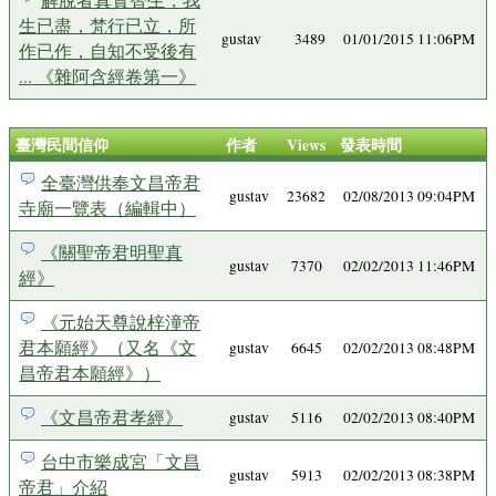
生已盡，梵行已立，所
gustav
3489
01/01/2015 11:06PM
作已作，自知不受後有
... 《雜阿含經卷第一》
臺灣民間信仰
作者
Views
發表時間
全臺灣供奉文昌帝君
gustav
23682
02/08/2013 09:04PM
寺廟一覽表（編輯中）
《關聖帝君明聖真
gustav
7370
02/02/2013 11:46PM
經》
《元始天尊說梓潼帝
君本願經》（又名《文
gustav
6645
02/02/2013 08:48PM
昌帝君本願經》）
《文昌帝君孝經》
gustav
5116
02/02/2013 08:40PM
台中市樂成宮「文昌
gustav
5913
02/02/2013 08:38PM
帝君」介紹