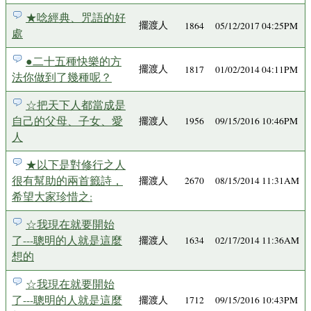
★唸經典、咒語的好
擺渡人
1864
05/12/2017 04:25PM
處
●二十五種快樂的方
擺渡人
1817
01/02/2014 04:11PM
法你做到了幾種呢？
☆把天下人都當成是
自己的父母、子女、愛
擺渡人
1956
09/15/2016 10:46PM
人
★以下是對修行之人
很有幫助的兩首籤詩，
擺渡人
2670
08/15/2014 11:31AM
希望大家珍惜之:
☆我現在就要開始
了---聰明的人就是這麼
擺渡人
1634
02/17/2014 11:36AM
想的
☆我現在就要開始
了---聰明的人就是這麼
擺渡人
1712
09/15/2016 10:43PM