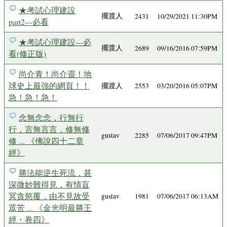
★考試心理建設
擺渡人
2431
10/29/2021 11:30PM
part2---必看
★考試心理建設---必
擺渡人
2689
09/16/2016 07:59PM
看(修正版)
尚介青！尚介靈！地
球史上最強的網頁！！
擺渡人
2553
03/20/2016 05:07PM
急！急！急！
念無念念，行無行
行，言無言言，修無修
gustav
2285
07/06/2017 09:47PM
修 ... 《佛說四十二章
經》
勝法能逆生死流，甚
深微妙難得見，有情盲
冥貪慾覆，由不見故受
gustav
1981
07/06/2017 06:13AM
眾苦 ... 《金光明最勝王
經・卷四》