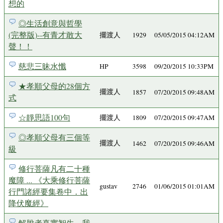
想的
◎生活創意與哲學
(完整版)--有青才敢大
擺渡人
1929
05/05/2015 04:12AM
聲！！
慈悲三昧水懺
HP
3598
09/20/2015 10:33PM
★孝順父母的28個方
擺渡人
1857
07/20/2015 09:48AM
式
☆靜思語100句
擺渡人
1809
07/20/2015 09:47AM
◎孝順父母有三個等
擺渡人
1462
07/20/2015 09:46AM
級
修行菩薩凡有二十種
魔障 ... 《大乘修行菩薩
gustav
2746
01/06/2015 01:01AM
行門諸經要集卷中．出
降伏魔經》
解脫者真實智生，我