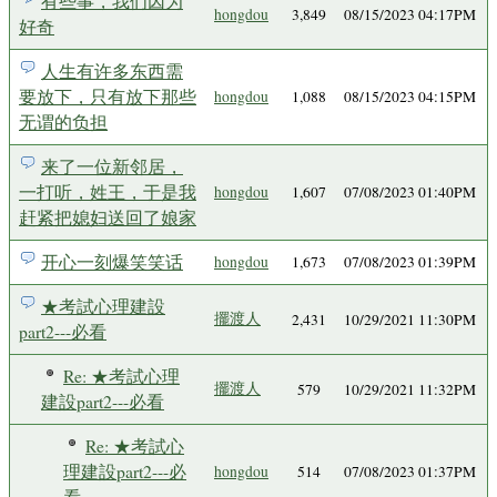
有些事，我们因为
hongdou
3,849
08/15/2023 04:17PM
好奇
人生有许多东西需
要放下，只有放下那些
hongdou
1,088
08/15/2023 04:15PM
无谓的负担
来了一位新邻居，
一打听，姓王，于是我
hongdou
1,607
07/08/2023 01:40PM
赶紧把媳妇送回了娘家
开心一刻爆笑笑话
hongdou
1,673
07/08/2023 01:39PM
★考試心理建設
擺渡人
2,431
10/29/2021 11:30PM
part2---必看
Re: ★考試心理
擺渡人
579
10/29/2021 11:32PM
建設part2---必看
Re: ★考試心
理建設part2---必
hongdou
514
07/08/2023 01:37PM
看