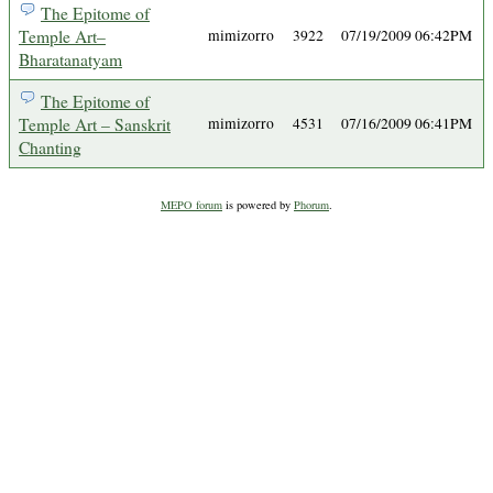
The Epitome of
Temple Art–
mimizorro
3922
07/19/2009 06:42PM
Bharatanatyam
The Epitome of
Temple Art – Sanskrit
mimizorro
4531
07/16/2009 06:41PM
Chanting
MEPO forum
is powered by
Phorum
.