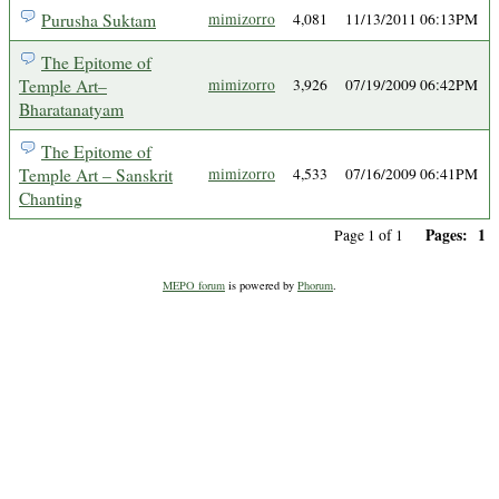
Purusha Suktam
mimizorro
4,081
11/13/2011 06:13PM
The Epitome of
Temple Art–
mimizorro
3,926
07/19/2009 06:42PM
Bharatanatyam
The Epitome of
Temple Art – Sanskrit
mimizorro
4,533
07/16/2009 06:41PM
Chanting
Pages:
1
Page 1 of 1
MEPO forum
is powered by
Phorum
.