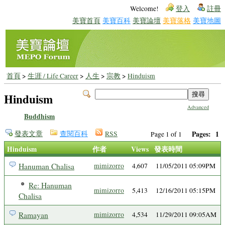
Welcome!
登入
註冊
美寶首頁
美寶百科
美寶論壇
美寶落格
美寶地圖
首頁
>
生涯 / Life Career
>
人生
>
宗教
>
Hinduism
Hinduism
Advanced
Buddhism
發表文章
查閱百科
RSS
Pages:
1
Page 1 of 1
Hinduism
作者
Views
發表時間
Hanuman Chalisa
mimizorro
4,607
11/05/2011 05:09PM
Re: Hanuman
mimizorro
5,413
12/16/2011 05:15PM
Chalisa
Ramayan
mimizorro
4,534
11/29/2011 09:05AM