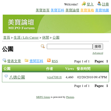
Welcome!
登入
註冊
美寶首頁
美寶百科
美寶論壇
美寶落格
美寶地圖
首頁
>
生涯 / Life Career
>
休閒
>
公園
公園
Advanced
發表文章
查閱百科
RSS
Pages:
1
Page 1 of 1
公園
作者
Views
發表時間
八德公園
yes470818
4,460
02/20/2010 09:47PM
Pages:
1
Page 1 of 1
MEPO forum
is powered by
Phorum
.