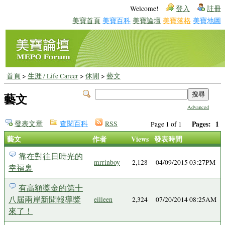
Welcome!
登入
註冊
美寶首頁
美寶百科
美寶論壇
美寶落格
美寶地圖
首頁
>
生涯 / Life Career
>
休閒
>
藝文
藝文
Advanced
發表文章
查閱百科
RSS
Pages:
1
Page 1 of 1
藝文
作者
Views
發表時間
靠在對往日時光的
mrrinboy
2,128
04/09/2015 03:27PM
幸福裏
有高額獎金的第十
八屆兩岸新聞報導獎
eilleen
2,324
07/20/2014 08:25AM
來了！