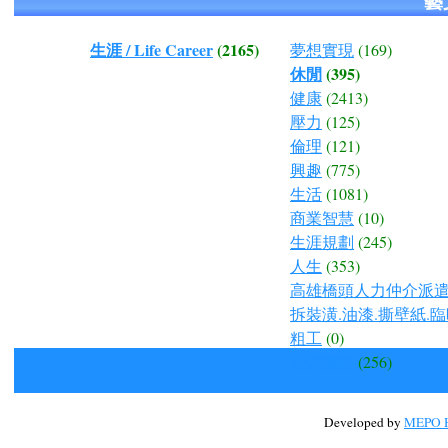
藝
生涯 / Life Career
(2165)
夢想實現
(169)
休閒
(395)
健康
(2413)
壓力
(125)
倫理
(121)
興趣
(775)
生活
(1081)
商業智慧
(10)
生涯規劃
(245)
人生
(353)
高雄橋頭人力仲介派遣.
拆裝潢.油漆.撕壁紙.臨
粗工
(0)
公共議題
(256)
Developed by
MEPO H