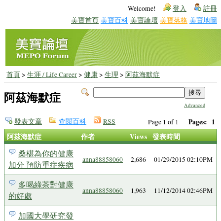
Welcome!
登入
註冊
美寶首頁
美寶百科
美寶論壇
美寶落格
美寶地圖
首頁
>
生涯 / Life Career
>
健康
>
生理
>
阿茲海默症
阿茲海默症
Advanced
發表文章
查閱百科
RSS
Pages:
1
Page 1 of 1
阿茲海默症
作者
Views
發表時間
桑椹為你的健康
anna88858060
2,686
01/29/2015 02:10PM
加分 預防重症疾病
多喝綠茶對健康
anna88858060
1,963
11/12/2014 02:46PM
的好處
加國大學研究發