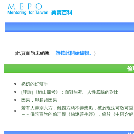
請按此開始編輯。
(此頁面尚未編輯，
)
倫
奶奶的好幫手
[評論]《楢山節考》：面對生死 人性底線的對比
因果，與超越因果
若有人善別六方，離四方惡不善業垢，彼於現法可敬可重
～～佛陀宣說的倫理觀《佛說善生經》，錄於《中阿含經