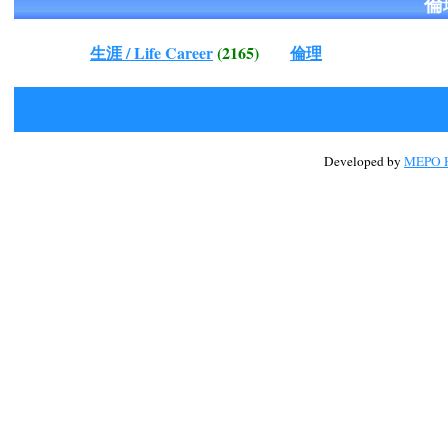
倫
生涯 / Life Career
(2165)
倫理
Developed by
MEPO H