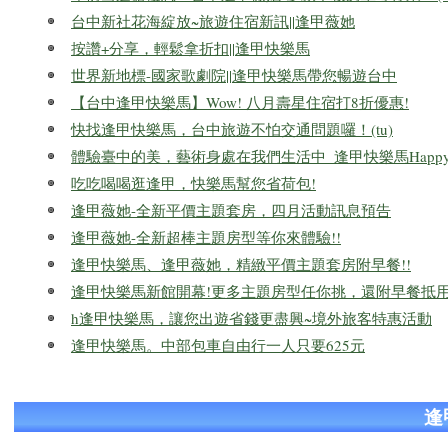
台中新社花海綻放~旅遊住宿新訊||逢甲薇她
按讚+分享，輕鬆拿折扣||逢甲快樂馬
世界新地標-國家歌劇院||逢甲快樂馬帶您暢遊台中
【台中逢甲快樂馬】Wow! 八月壽星住宿打8折優惠!
快找逢甲快樂馬，台中旅遊不怕交通問題囉！(tu)
體驗臺中的美，藝術身處在我們生活中_逢甲快樂馬Happy-Hor
吃吃喝喝逛逢甲，快樂馬幫您省荷包!
逢甲薇她-全新平價主題套房，四月活動訊息預告
逢甲薇她-全新超棒主題房型等你來體驗!!
逢甲快樂馬、逢甲薇她，精緻平價主題套房附早餐!!
逢甲快樂馬新館開幕!更多主題房型任你挑，還附早餐抵用
h逢甲快樂馬，讓您出遊省錢更盡興~境外旅客特惠活動
逢甲快樂馬。中部包車自由行一人只要625元
逢