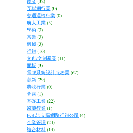
農業
(32)
互聯網行業
(0)
交通運輸行業
(0)
航太工業
(3)
學術
(3)
茶業
(3)
機械
(3)
行銷
(16)
文創/文創產業
(11)
面板
(3)
電腦系統設計服務業
(67)
創新
(29)
農牧行業
(0)
夢露
(1)
基礎工業
(22)
醫藥行業
(1)
PGL沛立購網路行銷公司
(4)
企業管理
(24)
複合材料
(14)