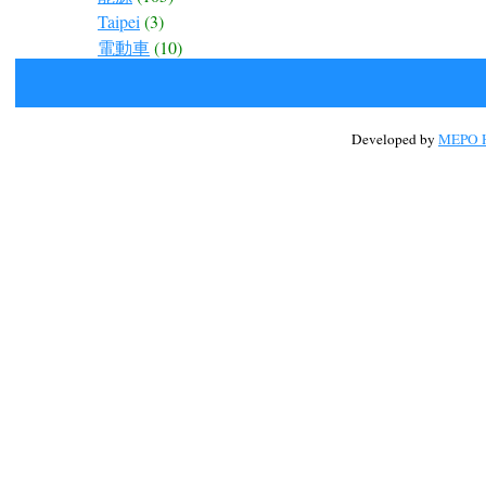
Taipei
(3)
電動車
(10)
Developed by
MEPO H