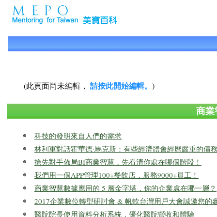
請按此開始編輯。
(此頁面尚未編輯，
)
商業
科技的發明來自人們的需求
林利軍對話霍華德·馬克斯：有些經濟體會經曆嚴重的債
搶先對手佈局BI商業智慧，先看清你處在哪個階段！
我們用一個APP管理100+餐飲店，服務9000+員工！
商業智慧數據應用的 5 層金字塔，你的企業處在哪一層？
2017企業數位轉型研討會 & 帆軟台灣用戶大會誠邀您的
醫院院長使用資料分析系統，優化醫院營收和體驗