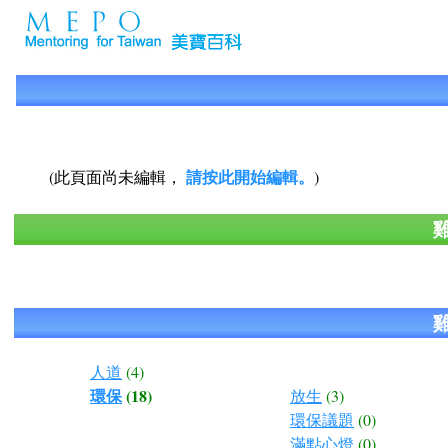
請按此開始編輯。
(此頁面尚未編輯，
)
人道
(4)
環保
(18)
放生
(3)
環保議題
(0)
滿點心燈
(0)