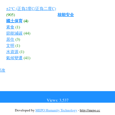
±2℃ (正負2度C/正負二度C)
核能安全
(905)
國土保育
(4)
素食
(1)
節能減碳
(44)
居住
(3)
文明
(1)
水資源
(1)
氣候變遷
(41)
保改
Views: 3,537
Developed by
MEPO Humanity Technology
-
http://mepo.cc