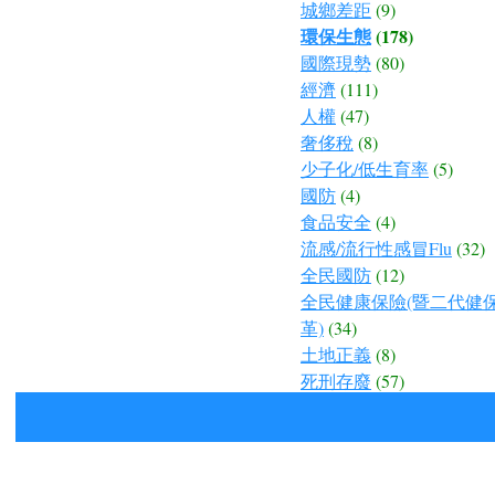
城鄉差距
(9)
環保生態
(178)
國際現勢
(80)
經濟
(111)
人權
(47)
奢侈稅
(8)
少子化/低生育率
(5)
國防
(4)
食品安全
(4)
流感/流行性感冒Flu
(32)
全民國防
(12)
全民健康保險(暨二代健
革)
(34)
土地正義
(8)
死刑存廢
(57)