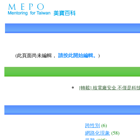
請按此開始編輯。
(此頁面尚未編輯，
)
[轉載] 核電廠安全 不僅是科技問題
跨性別
(6)
網路化現象
(58)