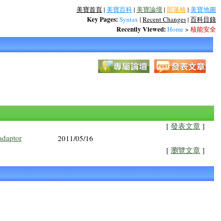
美寶首頁
|
美寶百科
|
美寶論壇
|
部落格
|
美寶地圖
Key Pages:
Syntax
|
Recent Changes
|
百科目錄
Recently Viewed:
Home
>
核能安全
[
發表文章
]
adaptor
2011/05/16
[
瀏覽文章
]