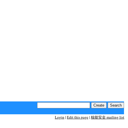
Login
|
Edit this page
|
核能安全 mailing list