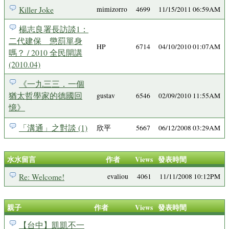
Killer Joke
mimizorro
4699
11/15/2011 06:59AM
楊志良署長訪談1：
二代建保 懲罰單身
HP
6714
04/10/2010 01:07AM
嗎？ / 2010 全民開講
(2010.04)
《一九三三．一個
猶太哲學家的德國回
gustav
6546
02/09/2010 11:55AM
憶》
「溝通」之對談 (1)
欣平
5667
06/12/2008 03:29AM
水水留言
作者
Views
發表時間
Re: Welcome!
evaliou
4061
11/11/2008 10:12PM
親子
作者
Views
發表時間
【台中】凱凱不一