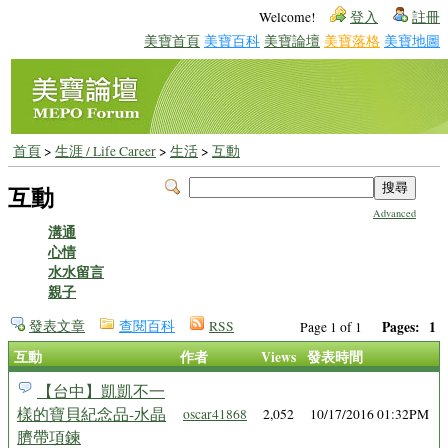
Welcome!
登入
註冊
美寶首頁
美寶百科
美寶論壇
美寶落格
美寶地圖
首頁
>
生涯 / Life Career
>
生活
>
互動
互動
Advanced
溝通
心情
水水留言
親子
發表文章
查閱百科
RSS
Pages:
1
Page 1 of 1
互動
作者
Views
發表時間
【台中】凱凱不一
樣的寶貝紀念品-水晶
oscar41868
2,052
10/17/2016 01:32PM
臍帶項鍊