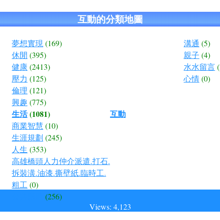
互動的分類地圖
夢想實現
(169)
溝通
(5)
休閒
(395)
親子
(4)
健康
(2413)
水水留言
(
壓力
(125)
心情
(0)
倫理
(121)
興趣
(775)
生活
(1081)
互動
商業智慧
(10)
生涯規劃
(245)
人生
(353)
高雄橋頭人力仲介派遣.打石.
拆裝潢.油漆.撕壁紙.臨時工.
粗工
(0)
公共議題
(256)
Views: 4,123