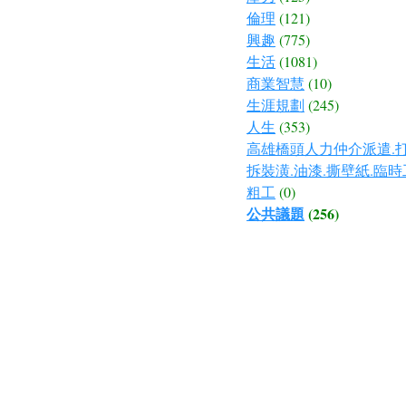
倫理
(121)
興趣
(775)
生活
(1081)
商業智慧
(10)
生涯規劃
(245)
人生
(353)
高雄橋頭人力仲介派遣.打
拆裝潢.油漆.撕壁紙.臨時
粗工
(0)
公共議題
(256)