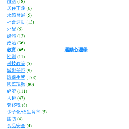
司法
(18)
居住正義
(6)
永續發展
(5)
社會運動
(13)
外配
(6)
媒體
(13)
政治
(36)
教育
(65)
運動心理學
性別
(11)
科技政策
(5)
城鄉差距
(9)
環保生態
(178)
國際現勢
(80)
經濟
(111)
人權
(47)
奢侈稅
(8)
少子化/低生育率
(5)
國防
(4)
食品安全
(4)