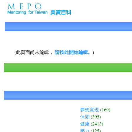
請按此開始編輯。
(此頁面尚未編輯，
)
夢想實現
(169)
休閒
(395)
健康
(2413)
壓力
(125)