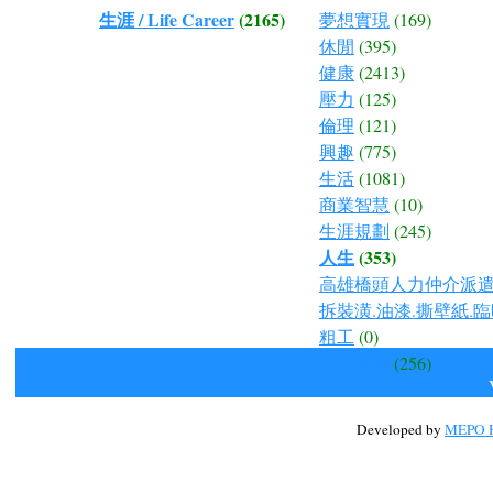
生涯 / Life Career
(2165)
夢想實現
(169)
休閒
(395)
健康
(2413)
壓力
(125)
倫理
(121)
興趣
(775)
生活
(1081)
商業智慧
(10)
生涯規劃
(245)
人生
(353)
高雄橋頭人力仲介派遣.
拆裝潢.油漆.撕壁紙.臨
粗工
(0)
公共議題
(256)
Developed by
MEPO H