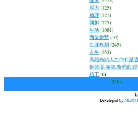
健康
(2413)
壓力
(125)
倫理
(121)
興趣
(775)
生活
(1081)
商業智慧
(10)
生涯規劃
(245)
人生
(353)
高雄橋頭人力仲介派遣.
拆裝潢.油漆.撕壁紙.臨
粗工
(0)
公共議題
(256)
L
Developed by
MEPO H