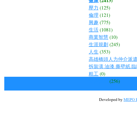
健康
(2413)
壓力
(125)
倫理
(121)
興趣
(775)
生活
(1081)
商業智慧
(10)
生涯規劃
(245)
人生
(353)
高雄橋頭人力仲介派遣.
拆裝潢.油漆.撕壁紙.臨
粗工
(0)
公共議題
(256)
Developed by
MEPO H