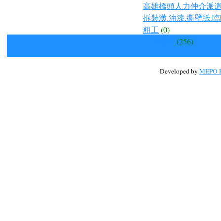
高雄橋頭人力仲介派遣.
拆裝潢.油漆.撕壁紙.臨
粗工
(0)
公共議題
(256)
Developed by
MEPO H