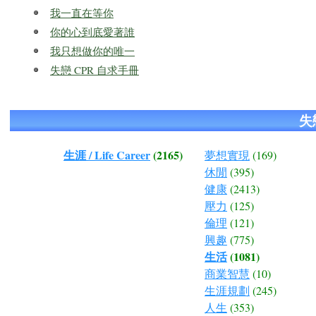
我一直在等你
你的心到底愛著誰
我只想做你的唯一
失戀 CPR 自求手冊
失
生涯 / Life Career
(2165)
夢想實現
(169)
休閒
(395)
健康
(2413)
壓力
(125)
倫理
(121)
興趣
(775)
生活
(1081)
商業智慧
(10)
生涯規劃
(245)
人生
(353)