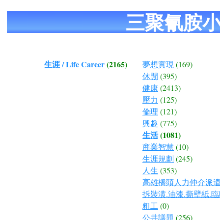
三聚氰胺
生涯 / Life Career
(2165)
夢想實現
(169)
休閒
(395)
健康
(2413)
壓力
(125)
倫理
(121)
興趣
(775)
生活
(1081)
商業智慧
(10)
生涯規劃
(245)
人生
(353)
高雄橋頭人力仲介派遣.
拆裝潢.油漆.撕壁紙.臨
粗工
(0)
公共議題
(256)