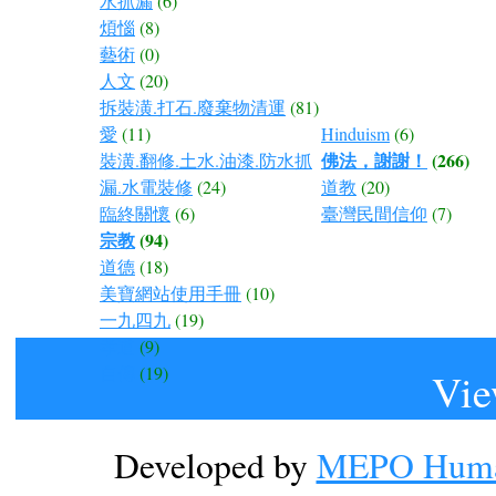
水抓漏
(6)
煩惱
(8)
藝術
(0)
人文
(20)
拆裝潢.打石.廢棄物清運
(81)
愛
(11)
Hinduism
(6)
佛法，謝謝！
(266)
裝潢.翻修.土水.油漆.防水抓
漏.水電裝修
(24)
道教
(20)
臨終關懷
(6)
臺灣民間信仰
(7)
宗教
(94)
道德
(18)
美寶網站使用手冊
(10)
一九四九
(19)
孝道
(9)
自傳
(19)
Vie
Developed by
MEPO Human