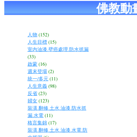
佛教動
人物
(152)
人生目標
(15)
室內油漆.壁癌處理.防水抓漏
(33)
啟蒙
(16)
週末登場
(2)
統一/多元
(11)
人生意義
(98)
反省
(23)
婦女
(123)
裝潢.翻修.土水.油漆.防水抓
漏.水電
(11)
格言集錦
(17)
裝潢.翻修.土水.油漆.水電.防