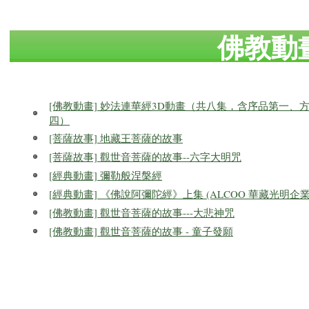
佛教動
[佛教動畫] 妙法連華經3D動畫（共八集，含序品第一
四）
[菩薩故事] 地藏王菩薩的故事
[菩薩故事] 觀世音菩薩的故事--六字大明咒
[經典動畫] 彌勒般涅槃經
[經典動畫] 《佛說阿彌陀經》上集 (ALCOO 華藏光明企業) a
[佛教動畫] 觀世音菩薩的故事---大悲神咒
[佛教動畫] 觀世音菩薩的故事 - 童子發願