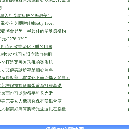
妳
導入打造韓星般的無暇美肌
波拉皮擺脫難纏baby face』
保養將會是另一半最佳的聖誕節禮物
/2278-0397
線音波短時間改善老化下垂的肌膚
波拉皮 找回光滑立體自信肌
冬季打造完美無瑕疵的雞蛋肌
夫 艾伊美診所專業細心照料
線拉提改善肌膚老化下垂之惱人問題』
流 埋線拉提使臉蛋重新打穩基礎
球表面也可以變得平坦又光滑
伊美完美女人機讓你保有穠纖合度
人人稱羨好膚質將時光遠遠甩在腦後