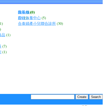
隆乳
Conova
月子餐
(1)
(0)
(1)
LA
產後休養中心
(1)
(5)
1)
合泰婦產小兒聯合診所
(30)
)
養品
(1)
科
(7)
術
(1)