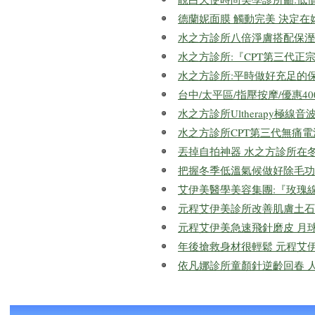
德蘭妮面膜 觸動完美 決定在
水之方診所八倍淨膚搭配保溼
水之方診所:『CPT第三代正宗電
水之方診所:平時做好充足的
台中/太平區/指壓按摩/優惠400元
水之方診所Ultherapy極
水之方診所CPT第三代無痛電
丟掉自拍神器 水之方診所在
把握冬季低溫氣候做好除毛功
艾伊美醫學美容集團:『玫瑰
元程艾伊美診所改善肌膚土石
元程艾伊美急速飛針磨皮 月
年後搶救身材很輕鬆 元程艾
依凡娜診所童顏針逆齡回春 