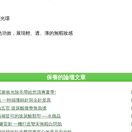
潤光環
色功效，展現輕、透、薄的無暇妝感
復
保養的論壇文章
業脈衝光除毛帶給您清爽夏季!
信 一秒搞懂鈍針與尖針差異
緻五官 玻尿酸微整無負擔
填補皆可的玻尿酸類型──水微晶
淨膚雷射 一機打造雙宋無暇白閃肌
價促銷的拉皮費用應當心效果及安全性