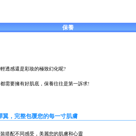
保養
輕透感還是彩妝的極致幻化呢?
都需要擁有好肌底，保養往往是第一訴求!
薄如蟬翼，完整包覆您的每一寸肌膚
服裝搭配不同感受，美麗您的肌膚和心靈