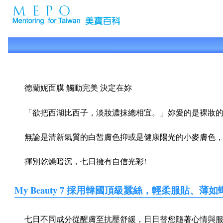
德蘭妮面膜 觸動完美 決定在妳
「欲把西湖比西子，淡妝濃抹總相宜。」妳愛的是裸妝的
無論是清新氣質的白皙膚色抑或是健康陽光的小麥膚色，
揮別乾燥暗沉，七日擁有自信光彩!
My Beauty 7 採用韓國頂級蠶絲，輕柔服貼、
七日不同成分從醒膚至抗壓舒緩，日日替您隨著心情與