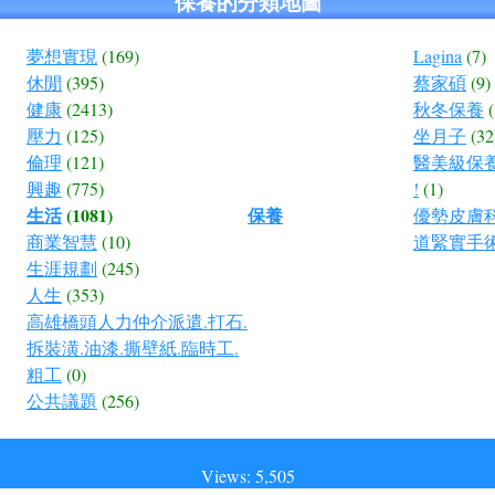
保養的分類地圖
夢想實現
(169)
Lagina
(7)
休閒
(395)
蔡家碩
(9)
健康
(2413)
秋冬保養
(
壓力
(125)
坐月子
(32
倫理
(121)
醫美級保
興趣
(775)
!
(1)
生活
(1081)
保養
優勢皮膚
商業智慧
(10)
道緊實手
生涯規劃
(245)
人生
(353)
高雄橋頭人力仲介派遣.打石.
拆裝潢.油漆.撕壁紙.臨時工.
粗工
(0)
公共議題
(256)
Views: 5,505