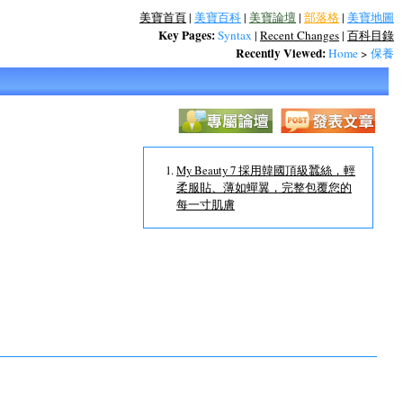
美寶首頁
|
美寶百科
|
美寶論壇
|
部落格
|
美寶地圖
Key Pages:
Syntax
|
Recent Changes
|
百科目錄
Recently Viewed:
Home
>
保養
My Beauty 7 採用韓國頂級蠶絲，輕
柔服貼、薄如蟬翼，完整包覆您的
每一寸肌膚